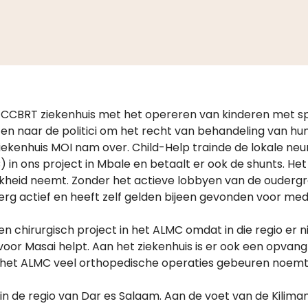
 CCBRT ziekenhuis met het opereren van kinderen met spi
en naar de politici om het recht van behandeling van hun
iekenhuis MOI nam over. Child-Help trainde de lokale neu
in ons project in Mbale en betaalt er ook de shunts. Het 
ijkheid neemt. Zonder het actieve lobbyen van de ouderg
 erg actief en heeft zelf gelden bijeen gevonden voor me
en chirurgisch project in het ALMC omdat in die regio er n
oor Masai helpt. Aan het ziekenhuis is er ook een opvangh
 het ALMC veel orthopedische operaties gebeuren noemt d
n de regio van Dar es Salaam. Aan de voet van de Kilima