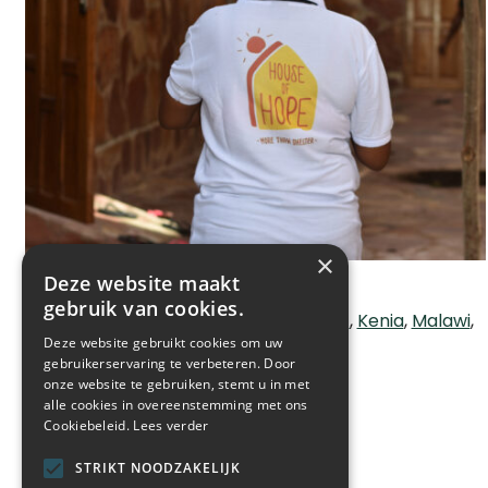
×
Deze website maakt
HUIZEN VAN DE HOOP
gebruik van cookies.
Congo
Ethiopië
Guatemala
Ivoorkust
Kenia
Malawi
Deze website gebruikt cookies om uw
Oeganda
Tanzania
Zambia
gebruikerservaring te verbeteren. Door
LEES MEER
onze website te gebruiken, stemt u in met
alle cookies in overeenstemming met ons
Cookiebeleid.
Lees verder
STRIKT NOODZAKELIJK