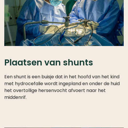
WIE
IS
WIE
–
HET
BESTUUR
VAN
CHILD-
HELP
Plaatsen van shunts
WAT
WE
Een shunt is een buisje dat in het hoofd van het kind
DOEN
met hydrocefalie wordt ingepland en onder de huid
het overtollige hersenvocht afvoert naar het
30
middenrif.
JAAR
CHILD-
HELP
PARTNERS