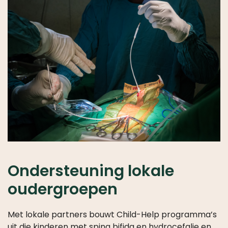
LINKS
NIEUWS
BLICATIES
PODCASTS
JAARVERSLAGEN
JAARREKENINGEN
Ondersteuning lokale
oudergroepen
Met lokale partners bouwt Child-Help programma’s
uit die kinderen met spina bifida en hydrocefalie en