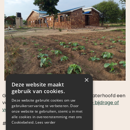
×
Deze website maakt
gebruik van cookies.
Geef een kind met spina bifida of een waterhoofd een
Deze website gebruikt cookies om uw
volwaardig leven! Het kan! Doe een
vrije bijdrage of
gebruikerservaring te verbeteren. Door
voer een maandelijkse storting
uit.
onze website te gebruiken, stemt u in met
alle cookies in overeenstemming met ons
Cookiebeleid.
Lees verder
#GEEFLEVEN