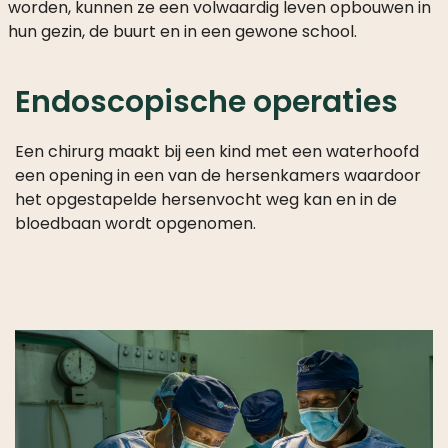
worden, kunnen ze een volwaardig leven opbouwen in
MEE
hun gezin, de buurt en in een gewone school.
ALS
PARTICULIER
Endoscopische operaties
WAAROM
HELPEN?
Een chirurg maakt bij een kind met een waterhoofd
WAT
een opening in een van de hersenkamers waardoor
DOEN
het opgestapelde hersenvocht weg kan en in de
WE
bloedbaan wordt opgenomen.
MET
JE
DONATIE?
MISSIE
EN
VISIE