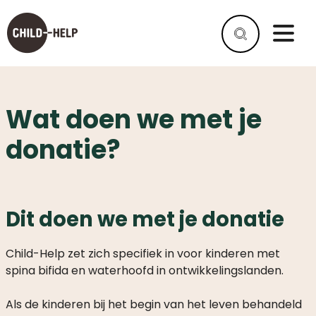
Wat doen we met je
WAT
IS
donatie?
SPINA
BIFIDA?
WAT
IS
Dit doen we met je donatie
HYDROCEFALIE?
HELPEN
Child-Help zet zich specifiek in voor kinderen met
ALS
spina bifida en waterhoofd in ontwikkelingslanden.
BEDRIJF
Als de kinderen bij het begin van het leven behandeld
HELP