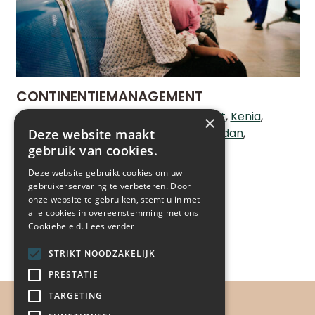
CONTINENTIEMANAGEMENT
Congo
Ethiopië
Guatemala
Ivoorkust
Kenia
×
Malawi
Oeganda
Oekraïne
Peru
Soedan
Deze website maakt
gebruik van cookies.
Tanzania
Zambia
Zuid-Afrika
LEES MEER
Deze website gebruikt cookies om uw
gebruikerservaring te verbeteren. Door
onze website te gebruiken, stemt u in met
alle cookies in overeenstemming met ons
Cookiebeleid.
Lees verder
STRIKT NOODZAKELIJK
PRESTATIE
TARGETING