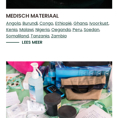
WIE
IS
MEDISCH MATERIAAL
WIE
Angola
Burundi
Congo
Ethiopië
Ghana
Ivoorkust
–
Kenia
Malawi
Nigeria
Oeganda
Peru
Soedan
HET
BESTUUR
Somaliland
Tanzania
Zambia
VAN
LEES MEER
CHILD-
HELP
WAT
WE
DOEN
30
JAAR
CHILD-
HELP
PARTNERS