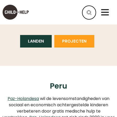
PERU
LANDEN
PROJECTEN
WAT
IS
SPINA
BIFIDA?
WAT
IS
HYDROCEFALIE?
Peru
HELPEN
Paz-Holandesa
wil de levensomstandigheden van
ALS
BEDRIJF
sociaal en economisch achtergestelde kinderen
verbeteren door gratis medische hulp te
HELP