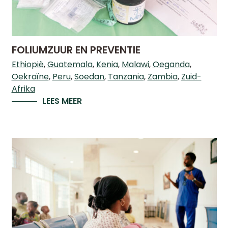
LINKS
FOLIUMZUUR EN PREVENTIE
Ethiopië
Guatemala
Kenia
Malawi
Oeganda
Oekraïne
Peru
Soedan
Tanzania
Zambia
Zuid-
NIEUWS
Afrika
LEES MEER
BLICATIES
PODCASTS
JAARVERSLAGEN
JAARREKENINGEN