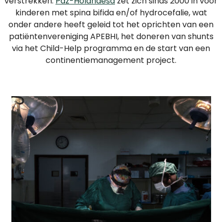
verstrekken.
Paz-Holandesa
zet zich sinds 2000 in voor
MEE
kinderen met spina bifida en/of hydrocefalie, wat
ALS
onder andere heeft geleid tot het oprichten van een
PARTICULIER
patiëntenvereniging APEBHI, het doneren van shunts
via het Child-Help programma en de start van een
WAAROM
continentiemanagement project.
HELPEN?
WAT
DOEN
WE
MET
JE
DONATIE?
MISSIE
EN
VISIE