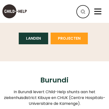
BURUNDI
LANDEN
PROJECTEN
WAT
IS
SPINA
BIFIDA?
WAT
IS
HYDROCEFALIE?
Burundi
HELPEN
In Burundi levert Child-Help shunts aan het
ALS
BEDRIJF
ziekenhuisdistrict Kibuye en CHUK (Centre Hospitalo-
Universitaire de Kamenge).
HELP