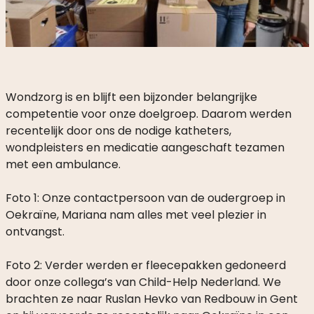
MEE
ALS
PARTICULIER
WAAROM
HELPEN?
Wondzorg is en blijft een bijzonder belangrijke
competentie voor onze doelgroep. Daarom werden
WAT
recentelijk door ons de nodige katheters,
DOEN
wondpleisters en medicatie aangeschaft tezamen
WE
MET
met een ambulance.
JE
DONATIE?
Foto 1: Onze contactpersoon van de oudergroep in
Oekraïne, Mariana nam alles met veel plezier in
ontvangst.
Foto 2: Verder werden er fleecepakken gedoneerd
MISSIE
door onze collega’s van Child-Help Nederland. We
EN
brachten ze naar Ruslan Hevko van Redbouw in Gent
VISIE