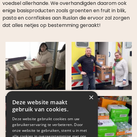
voedsel allerhande. We overhandigden daarom ook
LINKS
enige basisproducten zoals groenten en fruit in blik,
pasta en cornflakes aan Ruslan die ervoor zal zorgen
dat alles netjes op bestemming geraakt!
NIEUWS
BLICATIES
PODCASTS
JAARVERSLAGEN
JAARREKENINGEN
×
Deze website maakt
gebruik van cookies.
Deze website gebruikt cookies om uw
gebruikerservaring te verbeteren. Door
onze website te gebruiken, stemt u in met
alle cookies in overeenstemming met ons