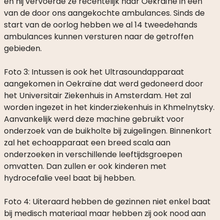
en hij vervoerde ze recentelijk naar Oekraïne in een
WIE
van de door ons aangekochte ambulances. Sinds de
IS
start van de oorlog hebben we al 14 tweedehands
WIE
ambulances kunnen versturen naar de getroffen
–
gebieden.
HET
BESTUUR
Foto 3: Intussen is ook het Ultrasoundapparaat
VAN
aangekomen in Oekraïne dat werd gedoneerd door
CHILD-
het Universitair Ziekenhuis in Amsterdam. Het zal
HELP
worden ingezet in het kinderziekenhuis in Khmelnytsky.
Aanvankelijk werd deze machine gebruikt voor
WAT
WE
onderzoek van de buikholte bij zuigelingen. Binnenkort
DOEN
zal het echoapparaat een breed scala aan
onderzoeken in verschillende leeftijdsgroepen
30
omvatten. Dan zullen er ook kinderen met
JAAR
hydrocefalie veel baat bij hebben.
CHILD-
HELP
Foto 4: Uiteraard hebben de gezinnen niet enkel baat
bij medisch materiaal maar hebben zij ook nood aan
PARTNERS