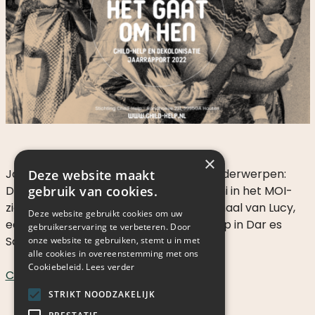
MEE
ALS
PARTICULIER
WAAROM
HELPEN?
WAT
DOEN
WE
×
MET
Jaarverslag 2022 bestaat uit 3 hoofdonderwerpen:
Deze website maakt
JE
gebruik van cookies.
Dekolonisatie; Interview met Dr. Shabani in het MOI-
DONATIE?
ziekenhuis in Dar es Salaam; en het verhaal van Lucy,
Deze website gebruikt cookies om uw
een huishoudster in het Huis van de Hoop in Dar es
gebruikerservaring te verbeteren. Door
Salaam, Tanzania.
onze website te gebruiken, stemt u in met
alle cookies in overeenstemming met ons
Cookiebeleid.
Lees verder
MISSIE
CHNL Jaarverslag 2022
EN
STRIKT NOODZAKELIJK
VISIE