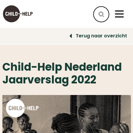
Terug naar overzicht
WAT
IS
SPINA
Child-Help Nederland
BIFIDA?
Jaarverslag 2022
WAT
IS
HYDROCEFALIE?
HELPEN
ALS
BEDRIJF
HELP